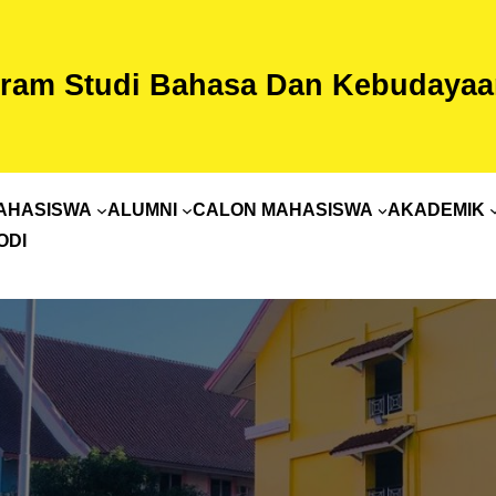
ram Studi Bahasa Dan Kebudayaan
AHASISWA
ALUMNI
CALON MAHASISWA
AKADEMIK
ODI